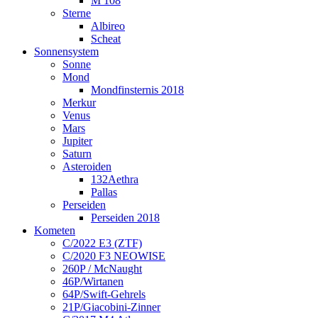
M 108
Sterne
Albireo
Scheat
Sonnensystem
Sonne
Mond
Mondfinsternis 2018
Merkur
Venus
Mars
Jupiter
Saturn
Asteroiden
132Aethra
Pallas
Perseiden
Perseiden 2018
Kometen
C/2022 E3 (ZTF)
C/2020 F3 NEOWISE
260P / McNaught
46P/Wirtanen
64P/Swift-Gehrels
21P/Giacobini-Zinner