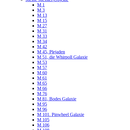
M 1
M 3
M 13
M 15
M 27
M 31
M 33
M 34
M 42
M 45, Plejaden
M 51, die Whirpoll Galaxie
M 53
M 57
M 60
M 61
M 65
M 66
M 76
M 81, Bodes Galaxie
M 95
M 96
M 101. Pinwheel Galaxie
M 105
M 106