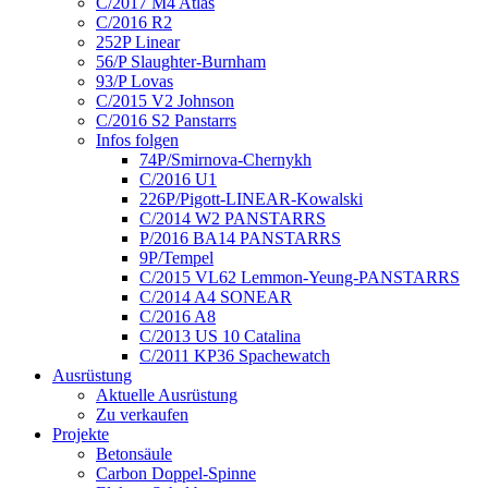
C/2017 M4 Atlas
C/2016 R2
252P Linear
56/P Slaughter-Burnham
93/P Lovas
C/2015 V2 Johnson
C/2016 S2 Panstarrs
Infos folgen
74P/Smirnova-Chernykh
C/2016 U1
226P/Pigott-LINEAR-Kowalski
C/2014 W2 PANSTARRS
P/2016 BA14 PANSTARRS
9P/Tempel
C/2015 VL62 Lemmon-Yeung-PANSTARRS
C/2014 A4 SONEAR
C/2016 A8
C/2013 US 10 Catalina
C/2011 KP36 Spachewatch
Ausrüstung
Aktuelle Ausrüstung
Zu verkaufen
Projekte
Betonsäule
Carbon Doppel-Spinne