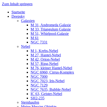
Zum Inhalt springen
Startseite
Luvima – Astrofotografie
Astrofotografie in Norddeutschland
Deepsky
Galaxien
M 31, Andromeda Galaxie
M 33, Triangulum Galaxie
M 51, Whirlpool-Galaxie
M 61
NGC 7331
Nebel
M 1, Krebs-Nebel
M 27, Hantel-Nebel
M 42, Orion-Nebel
M 57, Ring-Nebel
M 76, kleiner Hantel-Nebel
NGC 6960, Cirrus-Komplex
NGC 7000
NGC 7023, Iris-Nebel
NGC 7129
NGC 7635, Bubble-Nebel
IC 63, Geister-Nebel
SH2-235
Sternhaufen
Meine Messier-Objekte