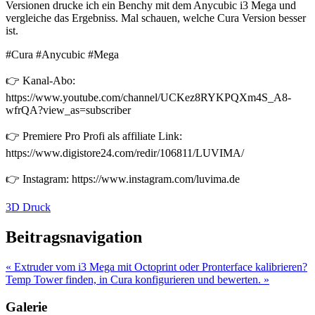
Versionen drucke ich ein Benchy mit dem Anycubic i3 Mega und
vergleiche das Ergebniss. Mal schauen, welche Cura Version besser
ist.
#Cura #Anycubic #Mega
👉 Kanal-Abo:
https://www.youtube.com/channel/UCKez8RYKPQXm4S_A8-
wfrQA?view_as=subscriber
👉 Premiere Pro Profi als affiliate Link:
https://www.digistore24.com/redir/106811/LUVIMA/
👉 Instagram: https://www.instagram.com/luvima.de
3D Druck
Beitragsnavigation
« Extruder vom i3 Mega mit Octoprint oder Pronterface kalibrieren?
Temp Tower finden, in Cura konfigurieren und bewerten. »
Galerie