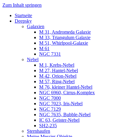
Zum Inhalt springen
Startseite
Luvima – Astrofotografie
Astrofotografie in Norddeutschland
Deepsky
Galaxien
M 31, Andromeda Galaxie
M 33, Triangulum Galaxie
M 51, Whirlpool-Galaxie
M 61
NGC 7331
Nebel
M 1, Krebs-Nebel
M 27, Hantel-Nebel
M 42, Orion-Nebel
M 57, Ring-Nebel
M 76, kleiner Hantel-Nebel
NGC 6960, Cirrus-Komplex
NGC 7000
NGC 7023, Iris-Nebel
NGC 7129
NGC 7635, Bubble-Nebel
IC 63, Geister-Nebel
SH2-235
Sternhaufen
Meine Messier-Objekte