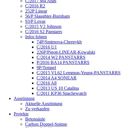
C/2017 M4 Atlas
C/2016 R2
252P Linear
56/P Slaughter-Burnham
93/P Lovas
C/2015 V2 Johnson
C/2016 S2 Panstarrs
Infos folgen
74P/Smirnova-Chernykh
C/2016 U1
226P/Pigott-LINEAR-Kowalski
C/2014 W2 PANSTARRS
P/2016 BA14 PANSTARRS
9P/Tempel
C/2015 VL62 Lemmon-Yeung-PANSTARRS
C/2014 A4 SONEAR
C/2016 A8
C/2013 US 10 Catalina
C/2011 KP36 Spachewatch
Ausrüstung
Aktuelle Ausrüstung
Zu verkaufen
Projekte
Betonsäule
Carbon Doppel-Spinne