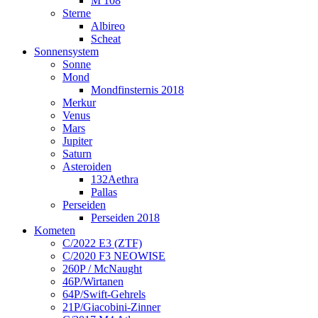
M 108
Sterne
Albireo
Scheat
Sonnensystem
Sonne
Mond
Mondfinsternis 2018
Merkur
Venus
Mars
Jupiter
Saturn
Asteroiden
132Aethra
Pallas
Perseiden
Perseiden 2018
Kometen
C/2022 E3 (ZTF)
C/2020 F3 NEOWISE
260P / McNaught
46P/Wirtanen
64P/Swift-Gehrels
21P/Giacobini-Zinner