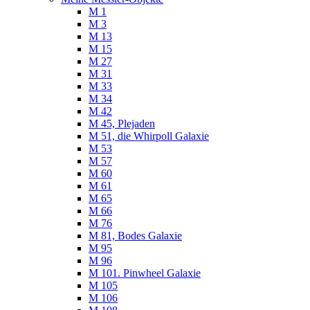
M 1
M 3
M 13
M 15
M 27
M 31
M 33
M 34
M 42
M 45, Plejaden
M 51, die Whirpoll Galaxie
M 53
M 57
M 60
M 61
M 65
M 66
M 76
M 81, Bodes Galaxie
M 95
M 96
M 101. Pinwheel Galaxie
M 105
M 106