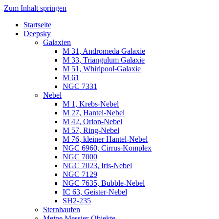
Zum Inhalt springen
Startseite
Luvima – Astrofotografie
Astrofotografie in Norddeutschland
Deepsky
Galaxien
M 31, Andromeda Galaxie
M 33, Triangulum Galaxie
M 51, Whirlpool-Galaxie
M 61
NGC 7331
Nebel
M 1, Krebs-Nebel
M 27, Hantel-Nebel
M 42, Orion-Nebel
M 57, Ring-Nebel
M 76, kleiner Hantel-Nebel
NGC 6960, Cirrus-Komplex
NGC 7000
NGC 7023, Iris-Nebel
NGC 7129
NGC 7635, Bubble-Nebel
IC 63, Geister-Nebel
SH2-235
Sternhaufen
Meine Messier-Objekte