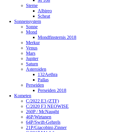
M 108
Sterne
Albireo
Scheat
Sonnensystem
Sonne
Mond
Mondfinsternis 2018
Merkur
Venus
Mars
Jupiter
Saturn
Asteroiden
132Aethra
Pallas
Perseiden
Perseiden 2018
Kometen
C/2022 E3 (ZTF)
C/2020 F3 NEOWISE
260P / McNaught
46P/Wirtanen
64P/Swift-Gehrels
21P/Giacobini-Zinner