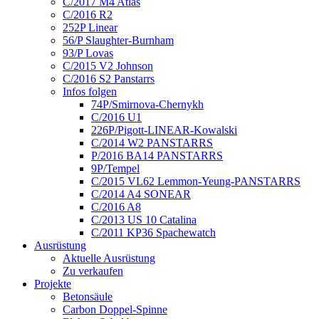
C/2017 M4 Atlas
C/2016 R2
252P Linear
56/P Slaughter-Burnham
93/P Lovas
C/2015 V2 Johnson
C/2016 S2 Panstarrs
Infos folgen
74P/Smirnova-Chernykh
C/2016 U1
226P/Pigott-LINEAR-Kowalski
C/2014 W2 PANSTARRS
P/2016 BA14 PANSTARRS
9P/Tempel
C/2015 VL62 Lemmon-Yeung-PANSTARRS
C/2014 A4 SONEAR
C/2016 A8
C/2013 US 10 Catalina
C/2011 KP36 Spachewatch
Ausrüstung
Aktuelle Ausrüstung
Zu verkaufen
Projekte
Betonsäule
Carbon Doppel-Spinne