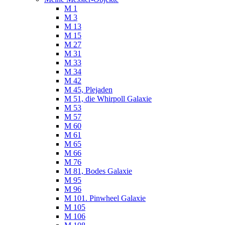
M 1
M 3
M 13
M 15
M 27
M 31
M 33
M 34
M 42
M 45, Plejaden
M 51, die Whirpoll Galaxie
M 53
M 57
M 60
M 61
M 65
M 66
M 76
M 81, Bodes Galaxie
M 95
M 96
M 101. Pinwheel Galaxie
M 105
M 106