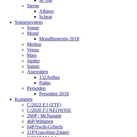
M 108
Sterne
Albireo
Scheat
Sonnensystem
Sonne
Mond
Mondfinsternis 2018
Merkur
Venus
Mars
Jupiter
Saturn
Asteroiden
132Aethra
Pallas
Perseiden
Perseiden 2018
Kometen
C/2022 E3 (ZTF)
C/2020 F3 NEOWISE
260P / McNaught
46P/Wirtanen
64P/Swift-Gehrels
21P/Giacobini-Zinner