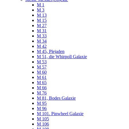
M 1
M 3
M 13
M 15
M 27
M 31
M 33
M 34
M 42
M 45, Plejaden
M 51, die Whirpoll Galaxie
M 53
M 57
M 60
M 61
M 65
M 66
M 76
M 81, Bodes Galaxie
M 95
M 96
M 101. Pinwheel Galaxie
M 105
M 106