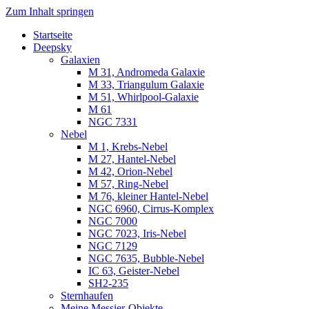
Zum Inhalt springen
Startseite
Luvima – Astrofotografie
Astrofotografie in Norddeutschland
Deepsky
Galaxien
M 31, Andromeda Galaxie
M 33, Triangulum Galaxie
M 51, Whirlpool-Galaxie
M 61
NGC 7331
Nebel
M 1, Krebs-Nebel
M 27, Hantel-Nebel
M 42, Orion-Nebel
M 57, Ring-Nebel
M 76, kleiner Hantel-Nebel
NGC 6960, Cirrus-Komplex
NGC 7000
NGC 7023, Iris-Nebel
NGC 7129
NGC 7635, Bubble-Nebel
IC 63, Geister-Nebel
SH2-235
Sternhaufen
Meine Messier-Objekte