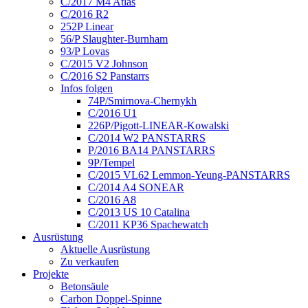
C/2017 M4 Atlas
C/2016 R2
252P Linear
56/P Slaughter-Burnham
93/P Lovas
C/2015 V2 Johnson
C/2016 S2 Panstarrs
Infos folgen
74P/Smirnova-Chernykh
C/2016 U1
226P/Pigott-LINEAR-Kowalski
C/2014 W2 PANSTARRS
P/2016 BA14 PANSTARRS
9P/Tempel
C/2015 VL62 Lemmon-Yeung-PANSTARRS
C/2014 A4 SONEAR
C/2016 A8
C/2013 US 10 Catalina
C/2011 KP36 Spachewatch
Ausrüstung
Aktuelle Ausrüstung
Zu verkaufen
Projekte
Betonsäule
Carbon Doppel-Spinne