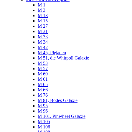
M 1
M 3
M 13
M 15
M 27
M 31
M 33
M 34
M 42
M 45, Plejaden
M 51, die Whirpoll Galaxie
M 53
M 57
M 60
M 61
M 65
M 66
M 76
M 81, Bodes Galaxie
M 95
M 96
M 101. Pinwheel Galaxie
M 105
M 106