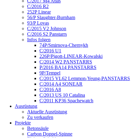
C/2017 M4 Atlas
C/2016 R2
252P Linear
56/P Slaughter-Burnham
93/P Lovas
C/2015 V2 Johnson
C/2016 S2 Panstarrs
Infos folgen
74P/Smirnova-Chernykh
C/2016 U1
226P/Pigott-LINEAR-Kowalski
C/2014 W2 PANSTARRS
P/2016 BA14 PANSTARRS
9P/Tempel
C/2015 VL62 Lemmon-Yeung-PANSTARRS
C/2014 A4 SONEAR
C/2016 A8
C/2013 US 10 Catalina
C/2011 KP36 Spachewatch
Ausrüstung
Aktuelle Ausrüstung
Zu verkaufen
Projekte
Betonsäule
Carbon Doppel-Spinne