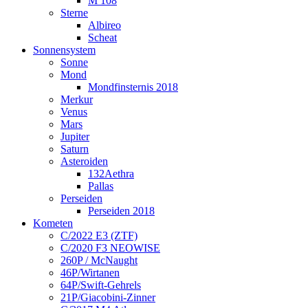
M 108
Sterne
Albireo
Scheat
Sonnensystem
Sonne
Mond
Mondfinsternis 2018
Merkur
Venus
Mars
Jupiter
Saturn
Asteroiden
132Aethra
Pallas
Perseiden
Perseiden 2018
Kometen
C/2022 E3 (ZTF)
C/2020 F3 NEOWISE
260P / McNaught
46P/Wirtanen
64P/Swift-Gehrels
21P/Giacobini-Zinner