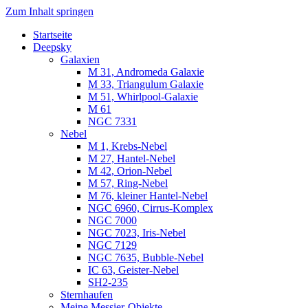
Zum Inhalt springen
Startseite
Luvima – Astrofotografie
Astrofotografie in Norddeutschland
Deepsky
Galaxien
M 31, Andromeda Galaxie
M 33, Triangulum Galaxie
M 51, Whirlpool-Galaxie
M 61
NGC 7331
Nebel
M 1, Krebs-Nebel
M 27, Hantel-Nebel
M 42, Orion-Nebel
M 57, Ring-Nebel
M 76, kleiner Hantel-Nebel
NGC 6960, Cirrus-Komplex
NGC 7000
NGC 7023, Iris-Nebel
NGC 7129
NGC 7635, Bubble-Nebel
IC 63, Geister-Nebel
SH2-235
Sternhaufen
Meine Messier-Objekte