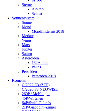
M 108
Sterne
Albireo
Scheat
Sonnensystem
Sonne
Mond
Mondfinsternis 2018
Merkur
Venus
Mars
Jupiter
Saturn
Asteroiden
132Aethra
Pallas
Perseiden
Perseiden 2018
Kometen
C/2022 E3 (ZTF)
C/2020 F3 NEOWISE
260P / McNaught
46P/Wirtanen
64P/Swift-Gehrels
21P/Giacobini-Zinner