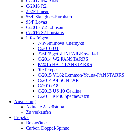
C/2017 M4 Atlas
C/2016 R2
252P Linear
56/P Slaughter-Burnham
93/P Lovas
C/2015 V2 Johnson
C/2016 S2 Panstarrs
Infos folgen
74P/Smirnova-Chernykh
C/2016 U1
226P/Pigott-LINEAR-Kowalski
C/2014 W2 PANSTARRS
P/2016 BA14 PANSTARRS
9P/Tempel
C/2015 VL62 Lemmon-Yeung-PANSTARRS
C/2014 A4 SONEAR
C/2016 A8
C/2013 US 10 Catalina
C/2011 KP36 Spachewatch
Ausrüstung
Aktuelle Ausrüstung
Zu verkaufen
Projekte
Betonsäule
Carbon Doppel-Spinne