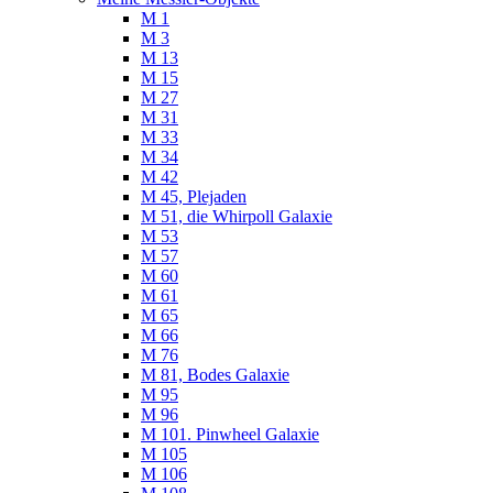
M 1
M 3
M 13
M 15
M 27
M 31
M 33
M 34
M 42
M 45, Plejaden
M 51, die Whirpoll Galaxie
M 53
M 57
M 60
M 61
M 65
M 66
M 76
M 81, Bodes Galaxie
M 95
M 96
M 101. Pinwheel Galaxie
M 105
M 106