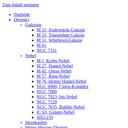
Zum Inhalt springen
Startseite
Luvima – Astrofotografie
Astrofotografie in Norddeutschland
Deepsky
Galaxien
M 31, Andromeda Galaxie
M 33, Triangulum Galaxie
M 51, Whirlpool-Galaxie
M 61
NGC 7331
Nebel
M 1, Krebs-Nebel
M 27, Hantel-Nebel
M 42, Orion-Nebel
M 57, Ring-Nebel
M 76, kleiner Hantel-Nebel
NGC 6960, Cirrus-Komplex
NGC 7000
NGC 7023, Iris-Nebel
NGC 7129
NGC 7635, Bubble-Nebel
IC 63, Geister-Nebel
SH2-235
Sternhaufen
Meine Messier-Objekte