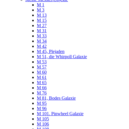
M 1
M 3
M 13
M 15
M 27
M 31
M 33
M 34
M 42
M 45, Plejaden
M 51, die Whirpoll Galaxie
M 53
M 57
M 60
M 61
M 65
M 66
M 76
M 81, Bodes Galaxie
M 95
M 96
M 101. Pinwheel Galaxie
M 105
M 106