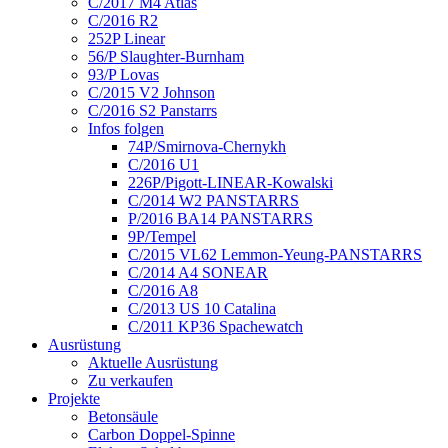
C/2017 M4 Atlas
C/2016 R2
252P Linear
56/P Slaughter-Burnham
93/P Lovas
C/2015 V2 Johnson
C/2016 S2 Panstarrs
Infos folgen
74P/Smirnova-Chernykh
C/2016 U1
226P/Pigott-LINEAR-Kowalski
C/2014 W2 PANSTARRS
P/2016 BA14 PANSTARRS
9P/Tempel
C/2015 VL62 Lemmon-Yeung-PANSTARRS
C/2014 A4 SONEAR
C/2016 A8
C/2013 US 10 Catalina
C/2011 KP36 Spachewatch
Ausrüstung
Aktuelle Ausrüstung
Zu verkaufen
Projekte
Betonsäule
Carbon Doppel-Spinne