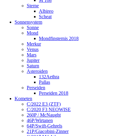
M 108
Sterne
Albireo
Scheat
Sonnensystem
Sonne
Mond
Mondfinsternis 2018
Merkur
Venus
Mars
Jupiter
Saturn
Asteroiden
132Aethra
Pallas
Perseiden
Perseiden 2018
Kometen
C/2022 E3 (ZTF)
C/2020 F3 NEOWISE
260P / McNaught
46P/Wirtanen
64P/Swift-Gehrels
21P/Giacobini-Zinner