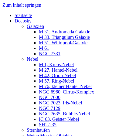
Zum Inhalt springen
Startseite
Luvima – Astrofotografie
Astrofotografie in Norddeutschland
Deepsky
Galaxien
M 31, Andromeda Galaxie
M 33, Triangulum Galaxie
M 51, Whirlpool-Galaxie
M 61
NGC 7331
Nebel
M 1, Krebs-Nebel
M 27, Hantel-Nebel
M 42, Orion-Nebel
M 57, Ring-Nebel
M 76, kleiner Hantel-Nebel
NGC 6960, Cirrus-Komplex
NGC 7000
NGC 7023, Iris-Nebel
NGC 7129
NGC 7635, Bubble-Nebel
IC 63, Geister-Nebel
SH2-235
Sternhaufen
Meine Messier-Objekte