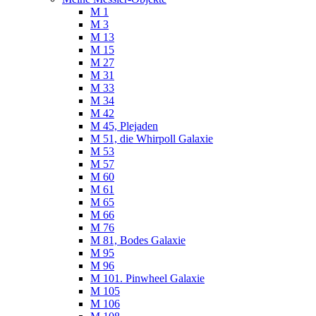
M 1
M 3
M 13
M 15
M 27
M 31
M 33
M 34
M 42
M 45, Plejaden
M 51, die Whirpoll Galaxie
M 53
M 57
M 60
M 61
M 65
M 66
M 76
M 81, Bodes Galaxie
M 95
M 96
M 101. Pinwheel Galaxie
M 105
M 106