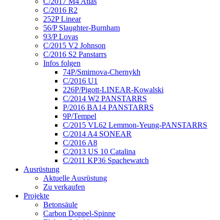
C/2017 M4 Atlas
C/2016 R2
252P Linear
56/P Slaughter-Burnham
93/P Lovas
C/2015 V2 Johnson
C/2016 S2 Panstarrs
Infos folgen
74P/Smirnova-Chernykh
C/2016 U1
226P/Pigott-LINEAR-Kowalski
C/2014 W2 PANSTARRS
P/2016 BA14 PANSTARRS
9P/Tempel
C/2015 VL62 Lemmon-Yeung-PANSTARRS
C/2014 A4 SONEAR
C/2016 A8
C/2013 US 10 Catalina
C/2011 KP36 Spachewatch
Ausrüstung
Aktuelle Ausrüstung
Zu verkaufen
Projekte
Betonsäule
Carbon Doppel-Spinne