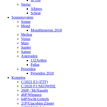
M 108
Sterne
Albireo
Scheat
Sonnensystem
Sonne
Mond
Mondfinsternis 2018
Merkur
Venus
Mars
Jupiter
Saturn
Asteroiden
132Aethra
Pallas
Perseiden
Perseiden 2018
Kometen
C/2022 E3 (ZTF)
C/2020 F3 NEOWISE
260P / McNaught
46P/Wirtanen
64P/Swift-Gehrels
21P/Giacobini-Zinner