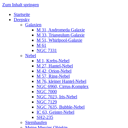
Zum Inhalt springen
Startseite
Luvima – Astrofotografie
Astrofotografie in Norddeutschland
Deepsky
Galaxien
M 31, Andromeda Galaxie
M 33, Triangulum Galaxie
M 51, Whirlpool-Galaxie
M 61
NGC 7331
Nebel
M 1, Krebs-Nebel
M 27, Hantel-Nebel
M 42, Orion-Nebel
M 57, Ring-Nebel
M 76, kleiner Hantel-Nebel
NGC 6960, Cirrus-Komplex
NGC 7000
NGC 7023, Iris-Nebel
NGC 7129
NGC 7635, Bubble-Nebel
IC 63, Geister-Nebel
SH2-235
Sternhaufen
Meine Messier-Objekte