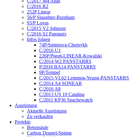
C/2017 M4 Atlas
C/2016 R2
252P Linear
56/P Slaughter-Burnham
93/P Lovas
C/2015 V2 Johnson
C/2016 S2 Panstarrs
Infos folgen
74P/Smirnova-Chernykh
C/2016 U1
226P/Pigott-LINEAR-Kowalski
C/2014 W2 PANSTARRS
P/2016 BA14 PANSTARRS
9P/Tempel
C/2015 VL62 Lemmon-Yeung-PANSTARRS
C/2014 A4 SONEAR
C/2016 A8
C/2013 US 10 Catalina
C/2011 KP36 Spachewatch
Ausrüstung
Aktuelle Ausrüstung
Zu verkaufen
Projekte
Betonsäule
Carbon Doppel-Spinne