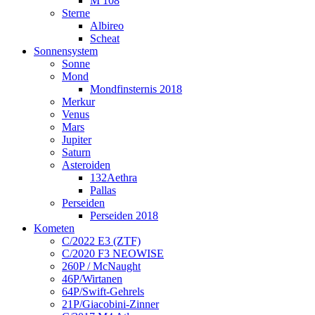
M 108
Sterne
Albireo
Scheat
Sonnensystem
Sonne
Mond
Mondfinsternis 2018
Merkur
Venus
Mars
Jupiter
Saturn
Asteroiden
132Aethra
Pallas
Perseiden
Perseiden 2018
Kometen
C/2022 E3 (ZTF)
C/2020 F3 NEOWISE
260P / McNaught
46P/Wirtanen
64P/Swift-Gehrels
21P/Giacobini-Zinner