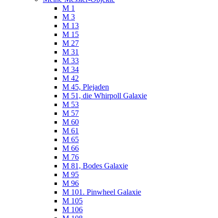
M 1
M 3
M 13
M 15
M 27
M 31
M 33
M 34
M 42
M 45, Plejaden
M 51, die Whirpoll Galaxie
M 53
M 57
M 60
M 61
M 65
M 66
M 76
M 81, Bodes Galaxie
M 95
M 96
M 101. Pinwheel Galaxie
M 105
M 106