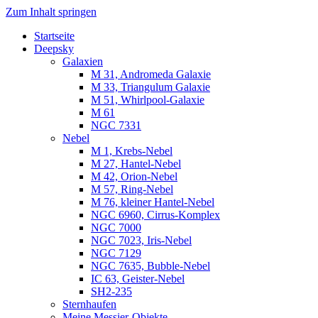
Zum Inhalt springen
Startseite
Luvima – Astrofotografie
Astrofotografie in Norddeutschland
Deepsky
Galaxien
M 31, Andromeda Galaxie
M 33, Triangulum Galaxie
M 51, Whirlpool-Galaxie
M 61
NGC 7331
Nebel
M 1, Krebs-Nebel
M 27, Hantel-Nebel
M 42, Orion-Nebel
M 57, Ring-Nebel
M 76, kleiner Hantel-Nebel
NGC 6960, Cirrus-Komplex
NGC 7000
NGC 7023, Iris-Nebel
NGC 7129
NGC 7635, Bubble-Nebel
IC 63, Geister-Nebel
SH2-235
Sternhaufen
Meine Messier-Objekte