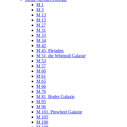
M 1
M 3
M 13
M 15
M 27
M 31
M 33
M 34
M 42
M 45, Plejaden
M 51, die Whirpoll Galaxie
M 53
M 57
M 60
M 61
M 65
M 66
M 76
M 81, Bodes Galaxie
M 95
M 96
M 101. Pinwheel Galaxie
M 105
M 106