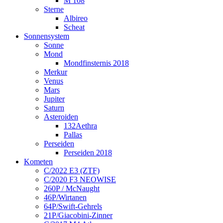
M 108
Sterne
Albireo
Scheat
Sonnensystem
Sonne
Mond
Mondfinsternis 2018
Merkur
Venus
Mars
Jupiter
Saturn
Asteroiden
132Aethra
Pallas
Perseiden
Perseiden 2018
Kometen
C/2022 E3 (ZTF)
C/2020 F3 NEOWISE
260P / McNaught
46P/Wirtanen
64P/Swift-Gehrels
21P/Giacobini-Zinner