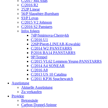
C/2017 M4 Atlas
C/2016 R2
252P Linear
56/P Slaughter-Burnham
93/P Lovas
C/2015 V2 Johnson
C/2016 S2 Panstarrs
Infos folgen
74P/Smirnova-Chernykh
C/2016 U1
226P/Pigott-LINEAR-Kowalski
C/2014 W2 PANSTARRS
P/2016 BA14 PANSTARRS
9P/Tempel
C/2015 VL62 Lemmon-Yeung-PANSTARRS
C/2014 A4 SONEAR
C/2016 A8
C/2013 US 10 Catalina
C/2011 KP36 Spachewatch
Ausrüstung
Aktuelle Ausrüstung
Zu verkaufen
Projekte
Betonsäule
Carbon Doppel-Spinne