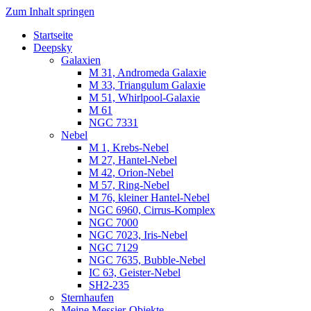
Zum Inhalt springen
Startseite
Luvima – Astrofotografie
Astrofotografie in Norddeutschland
Deepsky
Galaxien
M 31, Andromeda Galaxie
M 33, Triangulum Galaxie
M 51, Whirlpool-Galaxie
M 61
NGC 7331
Nebel
M 1, Krebs-Nebel
M 27, Hantel-Nebel
M 42, Orion-Nebel
M 57, Ring-Nebel
M 76, kleiner Hantel-Nebel
NGC 6960, Cirrus-Komplex
NGC 7000
NGC 7023, Iris-Nebel
NGC 7129
NGC 7635, Bubble-Nebel
IC 63, Geister-Nebel
SH2-235
Sternhaufen
Meine Messier-Objekte