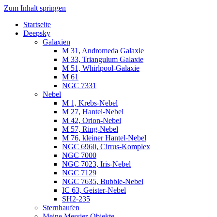
Zum Inhalt springen
Startseite
Luvima – Astrofotografie
Astrofotografie in Norddeutschland
Deepsky
Galaxien
M 31, Andromeda Galaxie
M 33, Triangulum Galaxie
M 51, Whirlpool-Galaxie
M 61
NGC 7331
Nebel
M 1, Krebs-Nebel
M 27, Hantel-Nebel
M 42, Orion-Nebel
M 57, Ring-Nebel
M 76, kleiner Hantel-Nebel
NGC 6960, Cirrus-Komplex
NGC 7000
NGC 7023, Iris-Nebel
NGC 7129
NGC 7635, Bubble-Nebel
IC 63, Geister-Nebel
SH2-235
Sternhaufen
Meine Messier-Objekte