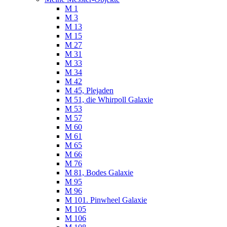
M 1
M 3
M 13
M 15
M 27
M 31
M 33
M 34
M 42
M 45, Plejaden
M 51, die Whirpoll Galaxie
M 53
M 57
M 60
M 61
M 65
M 66
M 76
M 81, Bodes Galaxie
M 95
M 96
M 101. Pinwheel Galaxie
M 105
M 106