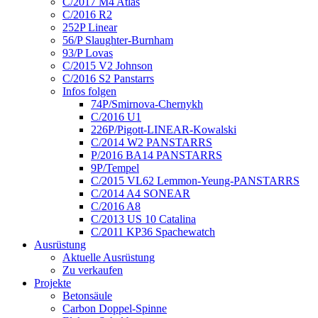
C/2017 M4 Atlas
C/2016 R2
252P Linear
56/P Slaughter-Burnham
93/P Lovas
C/2015 V2 Johnson
C/2016 S2 Panstarrs
Infos folgen
74P/Smirnova-Chernykh
C/2016 U1
226P/Pigott-LINEAR-Kowalski
C/2014 W2 PANSTARRS
P/2016 BA14 PANSTARRS
9P/Tempel
C/2015 VL62 Lemmon-Yeung-PANSTARRS
C/2014 A4 SONEAR
C/2016 A8
C/2013 US 10 Catalina
C/2011 KP36 Spachewatch
Ausrüstung
Aktuelle Ausrüstung
Zu verkaufen
Projekte
Betonsäule
Carbon Doppel-Spinne