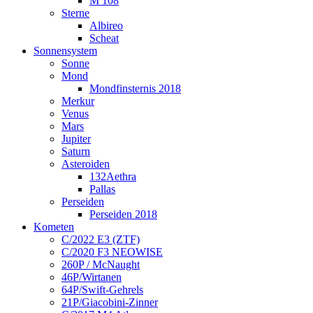
M 108
Sterne
Albireo
Scheat
Sonnensystem
Sonne
Mond
Mondfinsternis 2018
Merkur
Venus
Mars
Jupiter
Saturn
Asteroiden
132Aethra
Pallas
Perseiden
Perseiden 2018
Kometen
C/2022 E3 (ZTF)
C/2020 F3 NEOWISE
260P / McNaught
46P/Wirtanen
64P/Swift-Gehrels
21P/Giacobini-Zinner