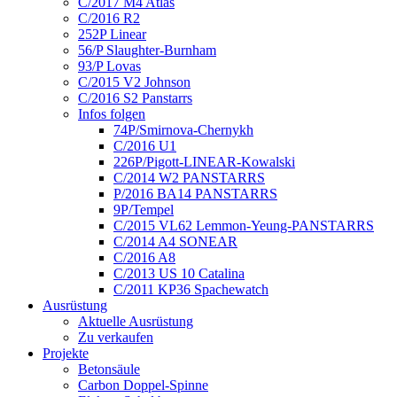
C/2017 M4 Atlas
C/2016 R2
252P Linear
56/P Slaughter-Burnham
93/P Lovas
C/2015 V2 Johnson
C/2016 S2 Panstarrs
Infos folgen
74P/Smirnova-Chernykh
C/2016 U1
226P/Pigott-LINEAR-Kowalski
C/2014 W2 PANSTARRS
P/2016 BA14 PANSTARRS
9P/Tempel
C/2015 VL62 Lemmon-Yeung-PANSTARRS
C/2014 A4 SONEAR
C/2016 A8
C/2013 US 10 Catalina
C/2011 KP36 Spachewatch
Ausrüstung
Aktuelle Ausrüstung
Zu verkaufen
Projekte
Betonsäule
Carbon Doppel-Spinne