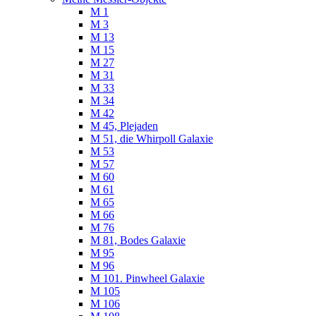
M 1
M 3
M 13
M 15
M 27
M 31
M 33
M 34
M 42
M 45, Plejaden
M 51, die Whirpoll Galaxie
M 53
M 57
M 60
M 61
M 65
M 66
M 76
M 81, Bodes Galaxie
M 95
M 96
M 101. Pinwheel Galaxie
M 105
M 106