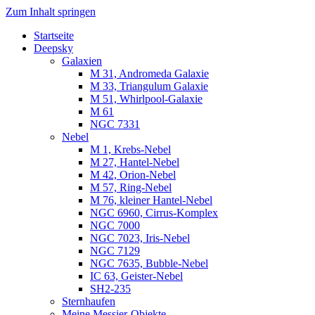
Zum Inhalt springen
Startseite
Luvima – Astrofotografie
Astrofotografie in Norddeutschland
Deepsky
Galaxien
M 31, Andromeda Galaxie
M 33, Triangulum Galaxie
M 51, Whirlpool-Galaxie
M 61
NGC 7331
Nebel
M 1, Krebs-Nebel
M 27, Hantel-Nebel
M 42, Orion-Nebel
M 57, Ring-Nebel
M 76, kleiner Hantel-Nebel
NGC 6960, Cirrus-Komplex
NGC 7000
NGC 7023, Iris-Nebel
NGC 7129
NGC 7635, Bubble-Nebel
IC 63, Geister-Nebel
SH2-235
Sternhaufen
Meine Messier-Objekte