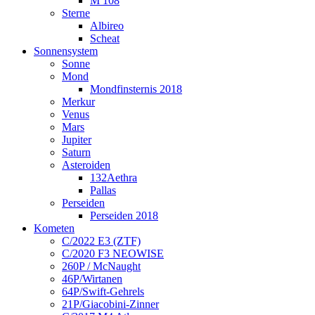
M 108
Sterne
Albireo
Scheat
Sonnensystem
Sonne
Mond
Mondfinsternis 2018
Merkur
Venus
Mars
Jupiter
Saturn
Asteroiden
132Aethra
Pallas
Perseiden
Perseiden 2018
Kometen
C/2022 E3 (ZTF)
C/2020 F3 NEOWISE
260P / McNaught
46P/Wirtanen
64P/Swift-Gehrels
21P/Giacobini-Zinner