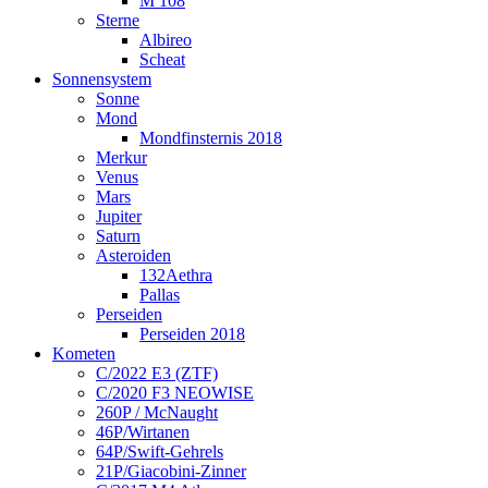
M 108
Sterne
Albireo
Scheat
Sonnensystem
Sonne
Mond
Mondfinsternis 2018
Merkur
Venus
Mars
Jupiter
Saturn
Asteroiden
132Aethra
Pallas
Perseiden
Perseiden 2018
Kometen
C/2022 E3 (ZTF)
C/2020 F3 NEOWISE
260P / McNaught
46P/Wirtanen
64P/Swift-Gehrels
21P/Giacobini-Zinner