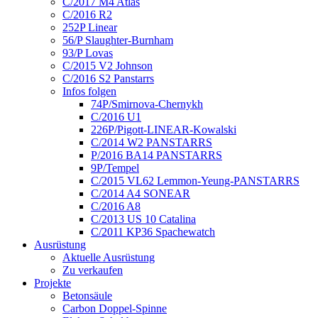
C/2017 M4 Atlas
C/2016 R2
252P Linear
56/P Slaughter-Burnham
93/P Lovas
C/2015 V2 Johnson
C/2016 S2 Panstarrs
Infos folgen
74P/Smirnova-Chernykh
C/2016 U1
226P/Pigott-LINEAR-Kowalski
C/2014 W2 PANSTARRS
P/2016 BA14 PANSTARRS
9P/Tempel
C/2015 VL62 Lemmon-Yeung-PANSTARRS
C/2014 A4 SONEAR
C/2016 A8
C/2013 US 10 Catalina
C/2011 KP36 Spachewatch
Ausrüstung
Aktuelle Ausrüstung
Zu verkaufen
Projekte
Betonsäule
Carbon Doppel-Spinne