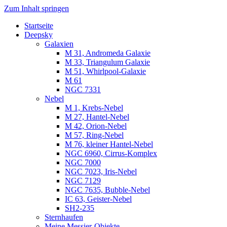
Zum Inhalt springen
Startseite
Luvima – Astrofotografie
Astrofotografie in Norddeutschland
Deepsky
Galaxien
M 31, Andromeda Galaxie
M 33, Triangulum Galaxie
M 51, Whirlpool-Galaxie
M 61
NGC 7331
Nebel
M 1, Krebs-Nebel
M 27, Hantel-Nebel
M 42, Orion-Nebel
M 57, Ring-Nebel
M 76, kleiner Hantel-Nebel
NGC 6960, Cirrus-Komplex
NGC 7000
NGC 7023, Iris-Nebel
NGC 7129
NGC 7635, Bubble-Nebel
IC 63, Geister-Nebel
SH2-235
Sternhaufen
Meine Messier-Objekte