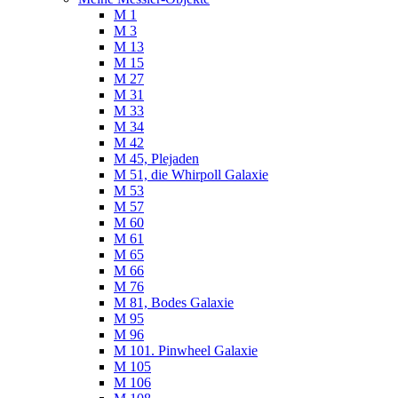
M 1
M 3
M 13
M 15
M 27
M 31
M 33
M 34
M 42
M 45, Plejaden
M 51, die Whirpoll Galaxie
M 53
M 57
M 60
M 61
M 65
M 66
M 76
M 81, Bodes Galaxie
M 95
M 96
M 101. Pinwheel Galaxie
M 105
M 106