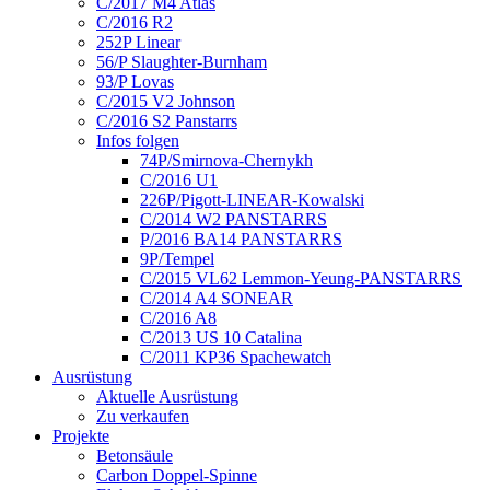
C/2017 M4 Atlas
C/2016 R2
252P Linear
56/P Slaughter-Burnham
93/P Lovas
C/2015 V2 Johnson
C/2016 S2 Panstarrs
Infos folgen
74P/Smirnova-Chernykh
C/2016 U1
226P/Pigott-LINEAR-Kowalski
C/2014 W2 PANSTARRS
P/2016 BA14 PANSTARRS
9P/Tempel
C/2015 VL62 Lemmon-Yeung-PANSTARRS
C/2014 A4 SONEAR
C/2016 A8
C/2013 US 10 Catalina
C/2011 KP36 Spachewatch
Ausrüstung
Aktuelle Ausrüstung
Zu verkaufen
Projekte
Betonsäule
Carbon Doppel-Spinne