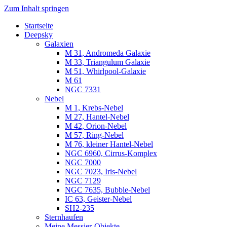
Zum Inhalt springen
Startseite
Luvima – Astrofotografie
Astrofotografie in Norddeutschland
Deepsky
Galaxien
M 31, Andromeda Galaxie
M 33, Triangulum Galaxie
M 51, Whirlpool-Galaxie
M 61
NGC 7331
Nebel
M 1, Krebs-Nebel
M 27, Hantel-Nebel
M 42, Orion-Nebel
M 57, Ring-Nebel
M 76, kleiner Hantel-Nebel
NGC 6960, Cirrus-Komplex
NGC 7000
NGC 7023, Iris-Nebel
NGC 7129
NGC 7635, Bubble-Nebel
IC 63, Geister-Nebel
SH2-235
Sternhaufen
Meine Messier-Objekte