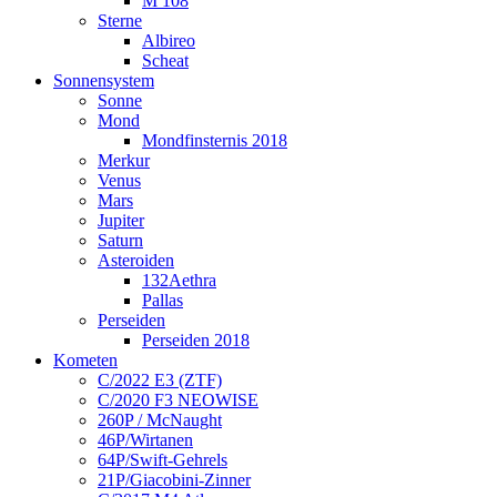
M 108
Sterne
Albireo
Scheat
Sonnensystem
Sonne
Mond
Mondfinsternis 2018
Merkur
Venus
Mars
Jupiter
Saturn
Asteroiden
132Aethra
Pallas
Perseiden
Perseiden 2018
Kometen
C/2022 E3 (ZTF)
C/2020 F3 NEOWISE
260P / McNaught
46P/Wirtanen
64P/Swift-Gehrels
21P/Giacobini-Zinner