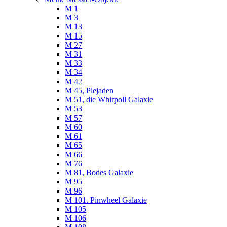
M 1
M 3
M 13
M 15
M 27
M 31
M 33
M 34
M 42
M 45, Plejaden
M 51, die Whirpoll Galaxie
M 53
M 57
M 60
M 61
M 65
M 66
M 76
M 81, Bodes Galaxie
M 95
M 96
M 101. Pinwheel Galaxie
M 105
M 106