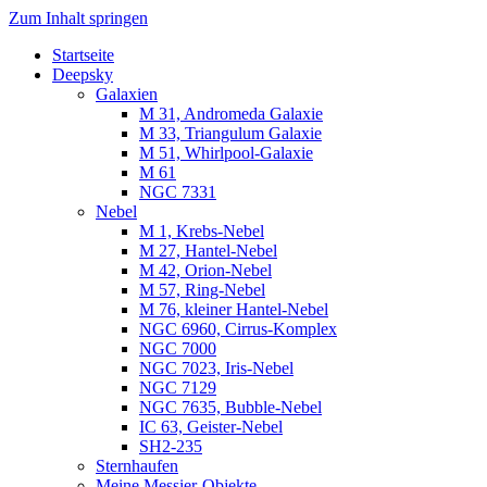
Zum Inhalt springen
Startseite
Luvima – Astrofotografie
Astrofotografie in Norddeutschland
Deepsky
Galaxien
M 31, Andromeda Galaxie
M 33, Triangulum Galaxie
M 51, Whirlpool-Galaxie
M 61
NGC 7331
Nebel
M 1, Krebs-Nebel
M 27, Hantel-Nebel
M 42, Orion-Nebel
M 57, Ring-Nebel
M 76, kleiner Hantel-Nebel
NGC 6960, Cirrus-Komplex
NGC 7000
NGC 7023, Iris-Nebel
NGC 7129
NGC 7635, Bubble-Nebel
IC 63, Geister-Nebel
SH2-235
Sternhaufen
Meine Messier-Objekte