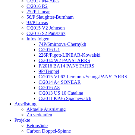
C/2017 M4 Atlas
C/2016 R2
252P Linear
56/P Slaughter-Burnham
93/P Lovas
C/2015 V2 Johnson
C/2016 S2 Panstarrs
Infos folgen
74P/Smirnova-Chernykh
C/2016 U1
226P/Pigott-LINEAR-Kowalski
C/2014 W2 PANSTARRS
P/2016 BA14 PANSTARRS
9P/Tempel
C/2015 VL62 Lemmon-Yeung-PANSTARRS
C/2014 A4 SONEAR
C/2016 A8
C/2013 US 10 Catalina
C/2011 KP36 Spachewatch
Ausrüstung
Aktuelle Ausrüstung
Zu verkaufen
Projekte
Betonsäule
Carbon Doppel-Spinne