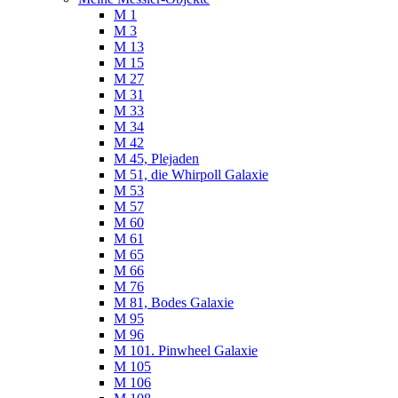
M 1
M 3
M 13
M 15
M 27
M 31
M 33
M 34
M 42
M 45, Plejaden
M 51, die Whirpoll Galaxie
M 53
M 57
M 60
M 61
M 65
M 66
M 76
M 81, Bodes Galaxie
M 95
M 96
M 101. Pinwheel Galaxie
M 105
M 106