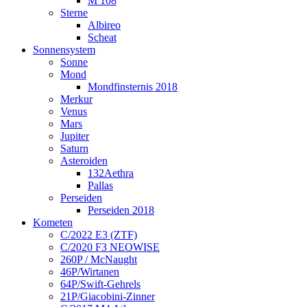
M 108
Sterne
Albireo
Scheat
Sonnensystem
Sonne
Mond
Mondfinsternis 2018
Merkur
Venus
Mars
Jupiter
Saturn
Asteroiden
132Aethra
Pallas
Perseiden
Perseiden 2018
Kometen
C/2022 E3 (ZTF)
C/2020 F3 NEOWISE
260P / McNaught
46P/Wirtanen
64P/Swift-Gehrels
21P/Giacobini-Zinner