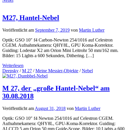
Nebel
M27, Hantel-Nebel
Veröffentlicht am
September 7, 2019
von
Martin Luther
Optik: GSO 10″ f4 Carbon-Newton 254/1016 auf Celestron
CGEM. Aufnahmekamera: QHY8L, GPU Koma-Korrektor.
Guiding: Lodestar X2 am Orion Mini Leitrohr 50 mm/162 mm.
Bilder: 15 Lights a 600 Sekunden, Dithering. […]
Weiterlesen
Deepsky
/
M 27
/
Meine Messier-Objekte
/
Nebel
M 27, der „große Hantel-Nebel“ am
30.08.2018
Veröffentlicht am
August 31, 2018
von
Martin Luther
Optik: GSO 10″ f4 Newton 254/1016 auf Celestron CGEM.
Aufnahmekamera: QHY8L, GPU-Koma-Korrektor. Guiding:
ALCCD 5 am Orion 50 mm Guide-Scope. Bilder: 10 Lights a 600