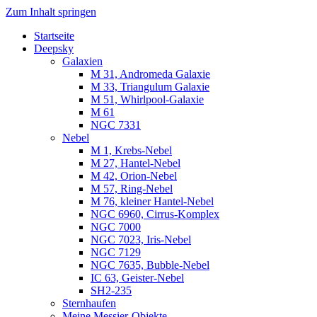
Zum Inhalt springen
Startseite
Luvima – Astrofotografie
Astrofotografie in Norddeutschland
Deepsky
Galaxien
M 31, Andromeda Galaxie
M 33, Triangulum Galaxie
M 51, Whirlpool-Galaxie
M 61
NGC 7331
Nebel
M 1, Krebs-Nebel
M 27, Hantel-Nebel
M 42, Orion-Nebel
M 57, Ring-Nebel
M 76, kleiner Hantel-Nebel
NGC 6960, Cirrus-Komplex
NGC 7000
NGC 7023, Iris-Nebel
NGC 7129
NGC 7635, Bubble-Nebel
IC 63, Geister-Nebel
SH2-235
Sternhaufen
Meine Messier-Objekte