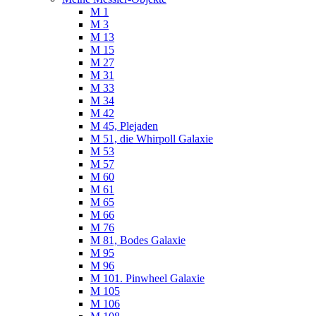
M 1
M 3
M 13
M 15
M 27
M 31
M 33
M 34
M 42
M 45, Plejaden
M 51, die Whirpoll Galaxie
M 53
M 57
M 60
M 61
M 65
M 66
M 76
M 81, Bodes Galaxie
M 95
M 96
M 101. Pinwheel Galaxie
M 105
M 106