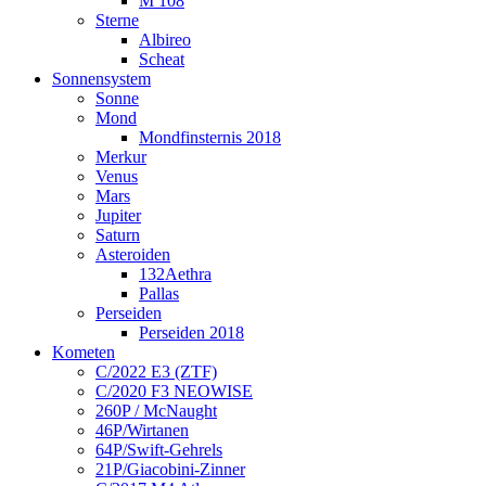
M 108
Sterne
Albireo
Scheat
Sonnensystem
Sonne
Mond
Mondfinsternis 2018
Merkur
Venus
Mars
Jupiter
Saturn
Asteroiden
132Aethra
Pallas
Perseiden
Perseiden 2018
Kometen
C/2022 E3 (ZTF)
C/2020 F3 NEOWISE
260P / McNaught
46P/Wirtanen
64P/Swift-Gehrels
21P/Giacobini-Zinner