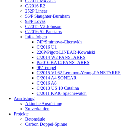
C/2017 M4 Atlas
C/2016 R2
252P Linear
56/P Slaughter-Burnham
93/P Lovas
C/2015 V2 Johnson
C/2016 S2 Panstarrs
Infos folgen
74P/Smirnova-Chernykh
C/2016 U1
226P/Pigott-LINEAR-Kowalski
C/2014 W2 PANSTARRS
P/2016 BA14 PANSTARRS
9P/Tempel
C/2015 VL62 Lemmon-Yeung-PANSTARRS
C/2014 A4 SONEAR
C/2016 A8
C/2013 US 10 Catalina
C/2011 KP36 Spachewatch
Ausrüstung
Aktuelle Ausrüstung
Zu verkaufen
Projekte
Betonsäule
Carbon Doppel-Spinne